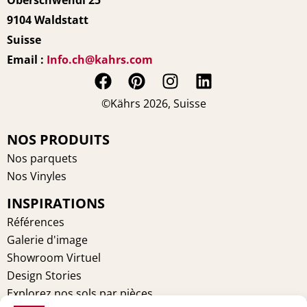
Oberschwendi 25
9104 Waldstatt
Suisse
Email :
Info.ch@kahrs.com
F
P
I
L
a
i
n
i
©Kährs 2026, Suisse
c
n
s
n
e
t
t
k
NOS PRODUITS
b
e
a
e
Nos parquets
o
r
g
d
Nos Vinyles
o
e
r
i
INSPIRATIONS
k
s
a
n
t
m
Références
Galerie d'image
Showroom Virtuel
Design Stories
Explorez nos sols par pièces