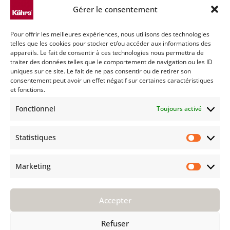
MENTIONS LÉGALES
Gérer le consentement
Conditions générales
Pour offrir les meilleures expériences, nous utilisons des technologies
Politique de cookies (UE)
telles que les cookies pour stocker et/ou accéder aux informations des
Déclaration de confidentialité (UE)
appareils. Le fait de consentir à ces technologies nous permettra de
traiter des données telles que le comportement de navigation ou les ID
Imprint
uniques sur ce site. Le fait de ne pas consentir ou de retirer son
Avertissement
consentement peut avoir un effet négatif sur certaines caractéristiques
et fonctions.
TECHNIQUE
Fonctionnel
Toujours activé
Entretien
Installation
Statistiques
F A Q
Statist
AVANT D'ACHETER
Marketing
Market
Groupe Kährs
Kährs Switzerland
Accepter
Environnement
Certifications
Refuser
Pourquoi Kährs