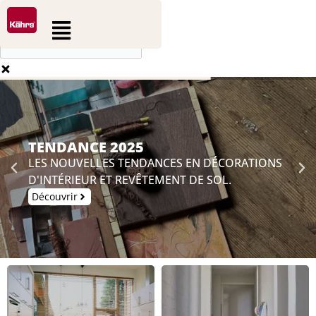
0
0
Aller
Rechercher
Panier
Flyout
au
Menu
contenu
TENDANCE 2025
LES NOUVELLES TENDANCES EN DÉCORATIONS
D'INTÉRIEUR ET REVÊTEMENT DE SOL.
Découvrir