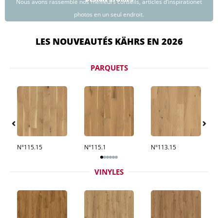
Nous avons rassemblé nos meilleurs conseils, articles d’inspirationet
photos en un seul endroit.
LES NOUVEAUTÉS KÄHRS EN 2026
PARQUETS
N°115.15
N°115.1
N°113.15
VINYLES