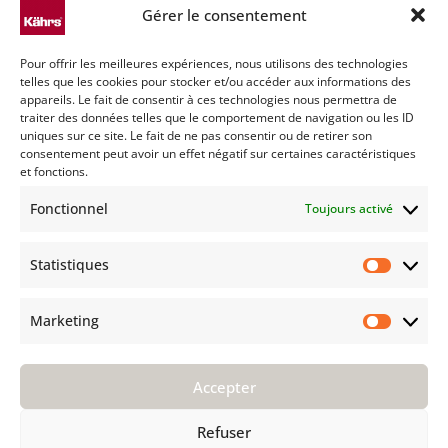
MENTIONS LÉGALES
Gérer le consentement
Conditions générales
Pour offrir les meilleures expériences, nous utilisons des technologies
Politique de cookies (UE)
telles que les cookies pour stocker et/ou accéder aux informations des
Déclaration de confidentialité (UE)
appareils. Le fait de consentir à ces technologies nous permettra de
traiter des données telles que le comportement de navigation ou les ID
Imprint
uniques sur ce site. Le fait de ne pas consentir ou de retirer son
Avertissement
consentement peut avoir un effet négatif sur certaines caractéristiques
et fonctions.
TECHNIQUE
Fonctionnel
Toujours activé
Entretien
Installation
Statistiques
F A Q
Statist
AVANT D'ACHETER
Marketing
Market
Groupe Kährs
Kährs Switzerland
Accepter
Environnement
Certifications
Refuser
Pourquoi Kährs