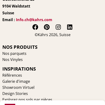
9104 Waldstatt
Suisse
Email :
Info.ch@kahrs.com
F
P
I
L
a
i
n
i
©Kährs 2026, Suisse
c
n
s
n
e
t
t
k
NOS PRODUITS
b
e
a
e
Nos parquets
o
r
g
d
Nos Vinyles
o
e
r
i
INSPIRATIONS
k
s
a
n
t
m
Références
Galerie d'image
Showroom Virtuel
Design Stories
Explorez nos sols par pièces