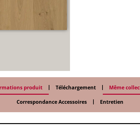
rmations produit
Téléchargement
Même collec
Correspondance Accessoires
Entretien