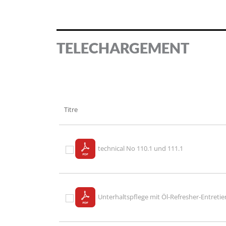
TELECHARGEMENT
Titre
technical No 110.1 und 111.1
Unterhaltspflege mit Öl-Refresher-Entretie