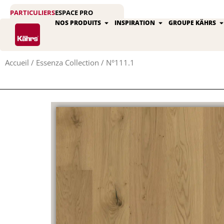
Aller
PARTICULIERS
ESPACE PRO
au
Ouvrir Nos produits
Ouvrir Inspiratio
O
NOS PRODUITS
INSPIRATION
GROUPE KÄHRS
contenu
Accueil
/
Essenza Collection
/ N°111.1