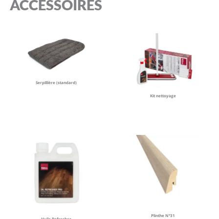
ACCESSOIRES
Serpillière (standard)
Kit nettoyage
Plinthe N°31
Huile Refresher