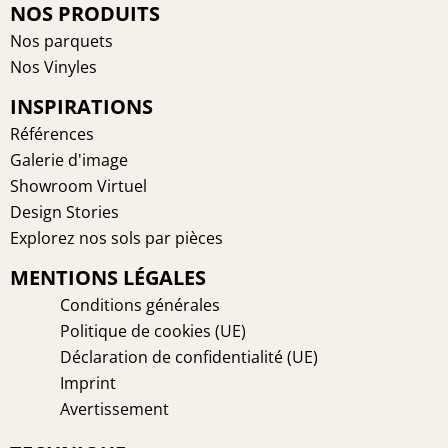
e
t
t
k
NOS PRODUITS
b
e
a
e
Nos parquets
o
r
g
d
Nos Vinyles
o
e
r
i
INSPIRATIONS
k
s
a
n
t
m
Références
Galerie d'image
Showroom Virtuel
Design Stories
Explorez nos sols par pièces
MENTIONS LÉGALES
Conditions générales
Politique de cookies (UE)
Déclaration de confidentialité (UE)
Imprint
Avertissement