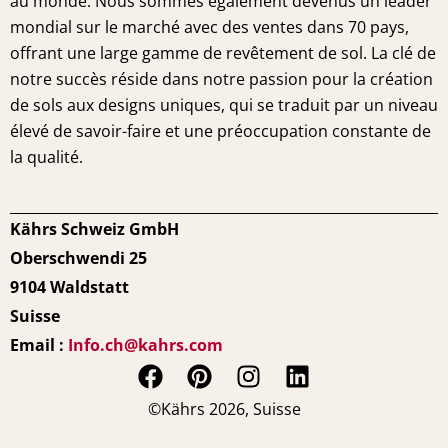
au monde. Nous sommes également devenus un leader
mondial sur le marché avec des ventes dans 70 pays,
offrant une large gamme de revêtement de sol. La clé de
notre succès réside dans notre passion pour la création
de sols aux designs uniques, qui se traduit par un niveau
élevé de savoir-faire et une préoccupation constante de
la qualité.
Kährs Schweiz GmbH
Oberschwendi 25
9104 Waldstatt
Suisse
Email :
Info.ch@kahrs.com
F
P
I
L
a
i
n
i
©Kährs 2026, Suisse
c
n
s
n