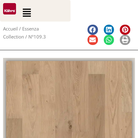
0
0
Aller
Rechercher
Panier
Flyout
au
Menu
contenu
Accueil
/
Essenza
Collection
/ N°109.3