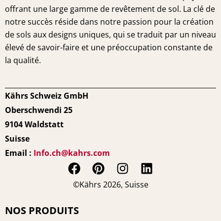
offrant une large gamme de revêtement de sol. La clé de
notre succès réside dans notre passion pour la création
de sols aux designs uniques, qui se traduit par un niveau
élevé de savoir-faire et une préoccupation constante de
la qualité.
Kährs Schweiz GmbH
Oberschwendi 25
9104 Waldstatt
Suisse
Email :
Info.ch@kahrs.com
F
P
I
L
a
i
n
i
©Kährs 2026, Suisse
c
n
s
n
e
t
t
k
NOS PRODUITS