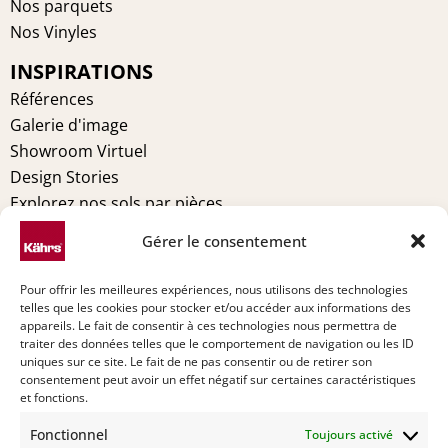
b
e
a
e
Nos parquets
o
r
g
d
Nos Vinyles
o
e
r
i
INSPIRATIONS
k
s
a
n
t
m
Références
Galerie d'image
Showroom Virtuel
Design Stories
Explorez nos sols par pièces
MENTIONS LÉGALES
Gérer le consentement
Conditions générales
Pour offrir les meilleures expériences, nous utilisons des technologies
Politique de cookies (UE)
telles que les cookies pour stocker et/ou accéder aux informations des
Déclaration de confidentialité (UE)
appareils. Le fait de consentir à ces technologies nous permettra de
traiter des données telles que le comportement de navigation ou les ID
Imprint
uniques sur ce site. Le fait de ne pas consentir ou de retirer son
Avertissement
consentement peut avoir un effet négatif sur certaines caractéristiques
et fonctions.
TECHNIQUE
Fonctionnel
Toujours activé
Entretien