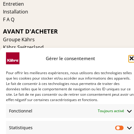
Entretien
Installation
F A Q
AVANT D'ACHETER
Groupe Kährs
Kährs Switzerland
Environnement
Gérer le consentement
Certifications
Pourquoi Kährs
Pour offrir les meilleures expériences, nous utilisons des technologies telles
Contact
que les cookies pour stocker et/ou accéder aux informations des appareils.
Le fait de consentir à ces technologies nous permettra de traiter des
données telles que le comportement de navigation ou les ID uniques sur ce
site. Le fait de ne pas consentir ou de retirer son consentement peut avoir un
effet négatif sur certaines caractéristiques et fonctions.
Fonctionnel
Toujours activé
Statistiques
Stat