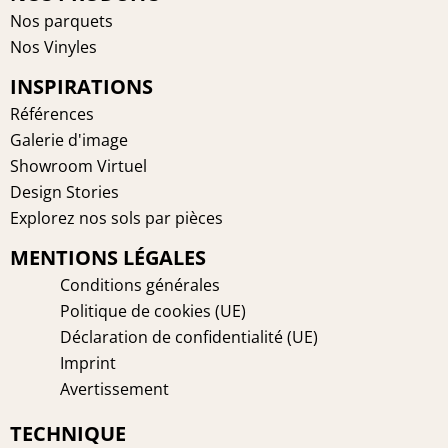
b
e
a
e
Nos parquets
o
r
g
d
Nos Vinyles
o
e
r
i
INSPIRATIONS
k
s
a
n
t
m
Références
Galerie d'image
Showroom Virtuel
Design Stories
Explorez nos sols par pièces
MENTIONS LÉGALES
Conditions générales
Politique de cookies (UE)
Déclaration de confidentialité (UE)
Imprint
Avertissement
TECHNIQUE