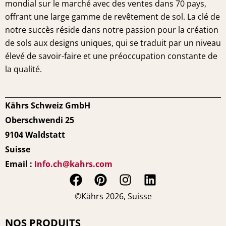
mondial sur le marché avec des ventes dans 70 pays,
offrant une large gamme de revêtement de sol. La clé de
notre succès réside dans notre passion pour la création
de sols aux designs uniques, qui se traduit par un niveau
élevé de savoir-faire et une préoccupation constante de
la qualité.
Kährs Schweiz GmbH
Oberschwendi 25
9104 Waldstatt
Suisse
Email :
Info.ch@kahrs.com
F
P
I
L
a
i
n
i
©Kährs 2026, Suisse
c
n
s
n
e
t
t
k
NOS PRODUITS