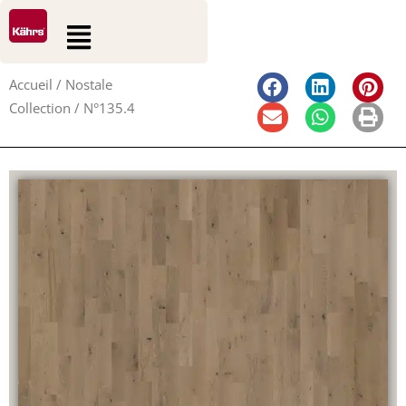
0
0
Aller
Rechercher
Panier
Flyout
au
Menu
contenu
Accueil
/
Nostale
Collection
/ N°135.4