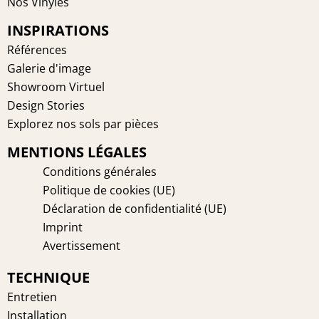
Nos Vinyles
o
e
r
i
INSPIRATIONS
k
s
a
n
t
m
Références
Galerie d'image
Showroom Virtuel
Design Stories
Explorez nos sols par pièces
MENTIONS LÉGALES
Conditions générales
Politique de cookies (UE)
Déclaration de confidentialité (UE)
Imprint
Avertissement
TECHNIQUE
Entretien
Installation