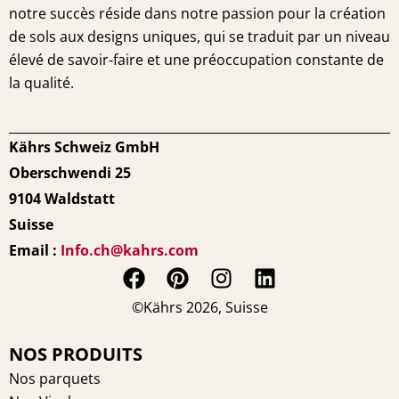
notre succès réside dans notre passion pour la création
de sols aux designs uniques, qui se traduit par un niveau
élevé de savoir-faire et une préoccupation constante de
la qualité.
Kährs Schweiz GmbH
Oberschwendi 25
9104 Waldstatt
Suisse
Email :
Info.ch@kahrs.com
F
P
I
L
a
i
n
i
©Kährs 2026, Suisse
c
n
s
n
e
t
t
k
NOS PRODUITS
b
e
a
e
Nos parquets
o
r
g
d