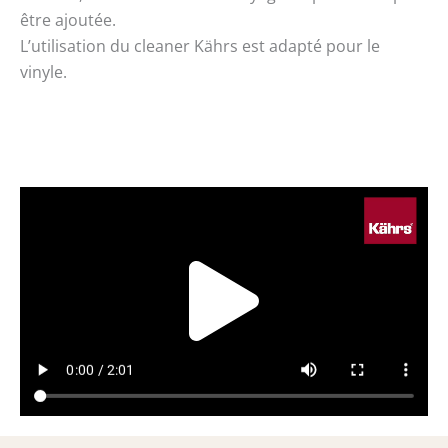
être ajoutée.
L’utilisation du cleaner Kährs est adapté pour le
vinyle.
Play
Vide