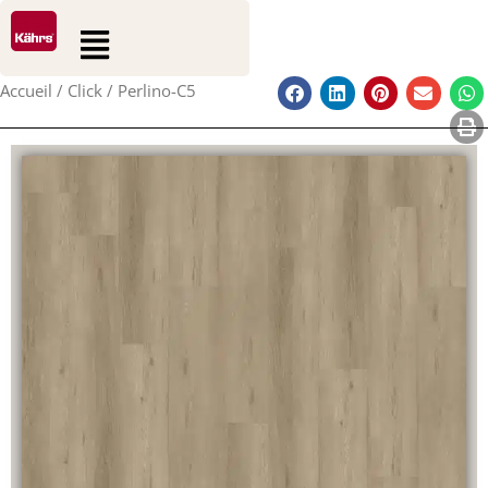
0
0
Aller
Rechercher
Panier
Flyout
au
Menu
contenu
Accueil
/
Click
/ Perlino-C5