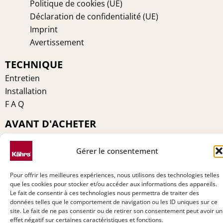
Politique de cookies (UE)
Déclaration de confidentialité (UE)
Imprint
Avertissement
TECHNIQUE
Entretien
Installation
F A Q
AVANT D'ACHETER
Groupe Kährs
Kährs Switzerland
Gérer le consentement
Environnement
Pour offrir les meilleures expériences, nous utilisons des technologies telles
Certifications
que les cookies pour stocker et/ou accéder aux informations des appareils.
Pourquoi Kährs
Le fait de consentir à ces technologies nous permettra de traiter des
Contact
données telles que le comportement de navigation ou les ID uniques sur ce
site. Le fait de ne pas consentir ou de retirer son consentement peut avoir un
effet négatif sur certaines caractéristiques et fonctions.