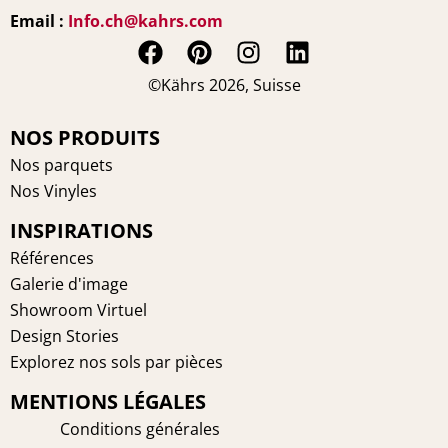
Email :
Info.ch@kahrs.com
F
P
I
L
a
i
n
i
©Kährs 2026, Suisse
c
n
s
n
e
t
t
k
NOS PRODUITS
b
e
a
e
Nos parquets
o
r
g
d
Nos Vinyles
o
e
r
i
INSPIRATIONS
k
s
a
n
t
m
Références
Galerie d'image
Showroom Virtuel
Design Stories
Explorez nos sols par pièces
MENTIONS LÉGALES
Conditions générales