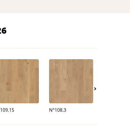
26
109.15
N°108.3
N°109.1