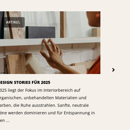
ARTIKEL
ARTIK
ESIGN STORIES FÜR 2025
EINFÜHR
KÄHRS
025 liegt der Fokus im Interiorbereich auf
Als Forts
rganischen, unbehandelten Materialien und
Markt kom
arben, die Ruhe ausstrahlen. Sanfte, neutrale
Kollektio
öne werden dominieren und für Entspannung in
handelt es
en ...