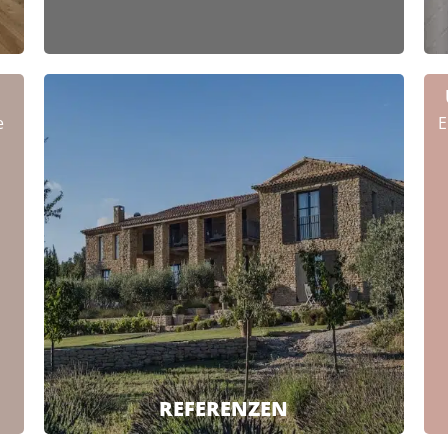
e
E
REFERENZEN