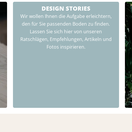
DESIGN STORIES
Wir wollen Ihnen die Aufgabe erleichtern,
den für Sie passenden Boden zu finden.
Lassen Sie sich hier von unseren
Ratschlägen, Empfehlungen, Artikeln und
Fotos inspirieren.