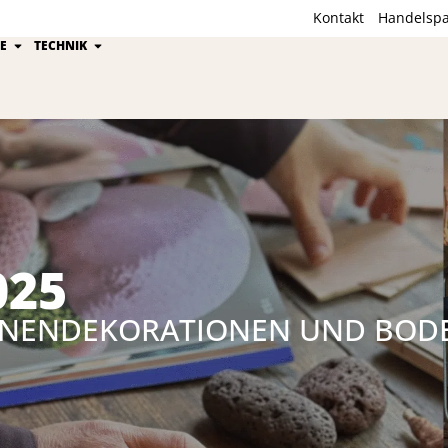
Kontakt
Handelspa
ion
Öffne Kährs Gruppe
Öffne Technik
E
TECHNIK
025
INNENDEKORATIONEN UND BOD