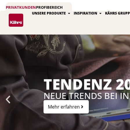
Zum
PRIVATKUNDEN
PROFIBEREICH
Inhalt
Öffne Unsere produkte
Öffne Inspirat
UNSERE PRODUKTE
INSPIRATION
KÄHRS GRUPP
springen
TENDENZ 2
NEUE TRENDS BEI 
Mehr erfahren