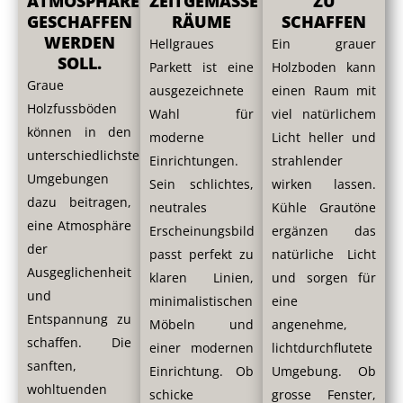
ATMOSPHÄRE
ZEITGEMÄSSE
ZU
GESCHAFFEN
RÄUME
SCHAFFEN
WERDEN
Hellgraues
Ein grauer
SOLL.
Parkett ist eine
Holzboden kann
Graue
ausgezeichnete
einen Raum mit
Holzfussböden
Wahl für
viel natürlichem
können in den
moderne
Licht heller und
unterschiedlichsten
Einrichtungen.
strahlender
Umgebungen
Sein schlichtes,
wirken lassen.
dazu beitragen,
neutrales
Kühle Grautöne
eine Atmosphäre
Erscheinungsbild
ergänzen das
der
passt perfekt zu
natürliche Licht
Ausgeglichenheit
klaren Linien,
und sorgen für
und
minimalistischen
eine
Entspannung zu
Möbeln und
angenehme,
schaffen. Die
einer modernen
lichtdurchflutete
sanften,
Einrichtung. Ob
Umgebung. Ob
wohltuenden
schicke
grosse Fenster,