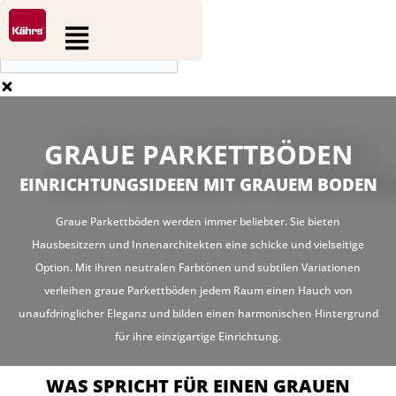
0
0
Zum
Suche
Warenkorb
Flyout
Inhalt
Menu
springen
GRAUE PARKETTBÖDEN
EINRICHTUNGSIDEEN MIT GRAUEM BODEN
Graue Parkettböden werden immer beliebter. Sie bieten
Hausbesitzern und Innenarchitekten eine schicke und vielseitige
Option. Mit ihren neutralen Farbtönen und subtilen Variationen
verleihen graue Parkettböden jedem Raum einen Hauch von
unaufdringlicher Eleganz und bilden einen harmonischen Hintergrund
für ihre einzigartige Einrichtung.
WAS SPRICHT FÜR EINEN GRAUEN