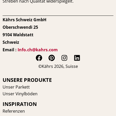
Streben nach Qualität widerspiegelt.
Kährs Schweiz GmbH
Oberschwendi 25
9104 Waldstatt
Schweiz
Email :
Info.ch@kahrs.com
F
P
I
L
a
i
n
i
©Kährs 2026, Suisse
c
n
s
n
e
t
t
k
UNSERE PRODUKTE
b
e
a
e
Unser Parkett
o
r
g
d
Unser Vinylböden
o
e
r
i
INSPIRATION
k
s
a
n
t
m
Referenzen