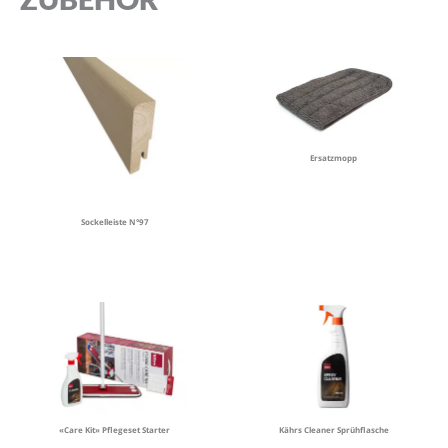
Ersatzmopp
Sockelleiste N°97
«Care Kit» Pflegeset Starter
Kährs Cleaner Sprühflasche