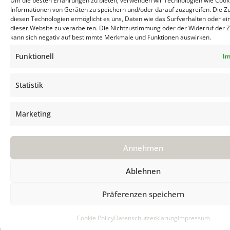
Um die besten Erfahrungen zu bieten, verwenden wir Technologien wie Cook
Informationen von Geräten zu speichern und/oder darauf zuzugreifen. Die 
diesen Technologien ermöglicht es uns, Daten wie das Surfverhalten oder ei
dieser Website zu verarbeiten. Die Nichtzustimmung oder der Widerruf der
kann sich negativ auf bestimmte Merkmale und Funktionen auswirken.
Funktionell
Im
Statistik
Marketing
Annehmen
Ablehnen
Präferenzen speichern
Cookie Policy
Datenschutzerklärung
Impressum