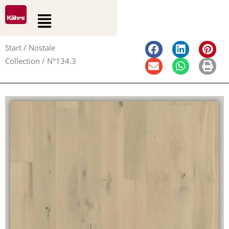
0
0
Zum
Suche
Warenkorb
Flyout
Inhalt
Menu
springen
Start
/
Nostale
Collection
/ N°134.3