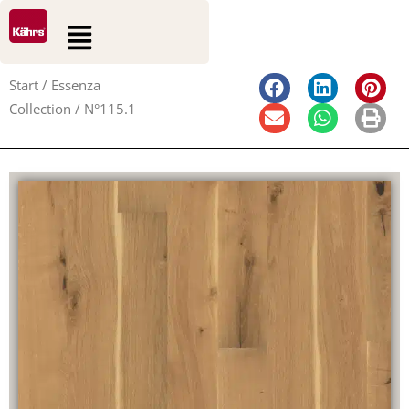
0
0
Zum
Suche
Warenkorb
Flyout
Inhalt
Menu
springen
Start
/
Essenza
Collection
/ N°115.1