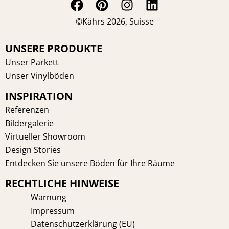
F
P
I
L
a
i
n
i
©Kährs 2026, Suisse
c
n
s
n
e
t
t
k
UNSERE PRODUKTE
b
e
a
e
Unser Parkett
o
r
g
d
Unser Vinylböden
o
e
r
i
INSPIRATION
k
s
a
n
t
m
Referenzen
Bildergalerie
Virtueller Showroom
Design Stories
Entdecken Sie unsere Böden für Ihre Räume
RECHTLICHE HINWEISE
Warnung
Impressum
Datenschutzerklärung (EU)