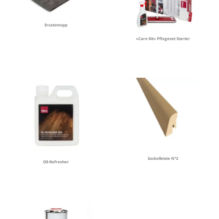
Ersatzmopp
«Care Kit» Pflegeset Starter
Sockelleiste N°2
Oil-Refresher