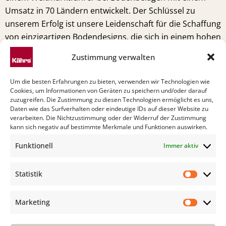
Umsatz in 70 Ländern entwickelt. Der Schlüssel zu
unserem Erfolg ist unsere Leidenschaft für die Schaffung
von einzigartigen Bodendesigns, die sich in einem hohen
Maß an handwerklichem Können und einem ständigen
Zustimmung verwalten
Streben nach Qualität widerspiegelt.
Um die besten Erfahrungen zu bieten, verwenden wir Technologien wie
Cookies, um Informationen von Geräten zu speichern und/oder darauf
Kährs Schweiz GmbH
zuzugreifen. Die Zustimmung zu diesen Technologien ermöglicht es uns,
Daten wie das Surfverhalten oder eindeutige IDs auf dieser Website zu
Oberschwendi 25
verarbeiten. Die Nichtzustimmung oder der Widerruf der Zustimmung
kann sich negativ auf bestimmte Merkmale und Funktionen auswirken.
9104 Waldstatt
Schweiz
Funktionell
Immer aktiv
Email :
Info.ch@kahrs.com
Statistik
F
P
I
L
Statisti
a
i
n
i
©Kährs 2026, Suisse
c
n
s
n
Marketing
Market
e
t
t
k
UNSERE PRODUKTE