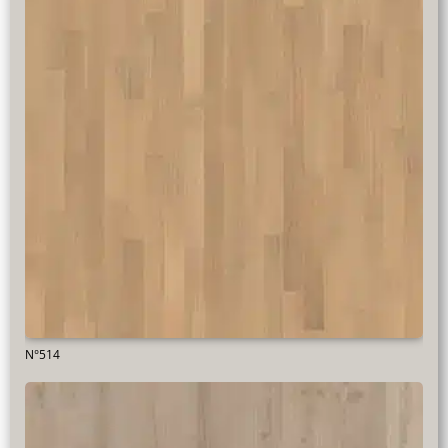
N°514