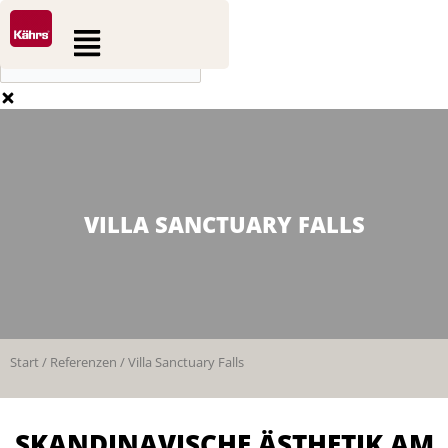
0
0
Zum
Suche
Warenkorb
Flyout
Inhalt
Menu
springen
VILLA SANCTUARY FALLS
Start
/
Referenzen
/ Villa Sanctuary Falls
SKANDINAVISCHE ÄSTHETIK AM