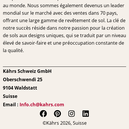
au monde. Nous sommes également devenus un leader
mondial sur le marché avec des ventes dans 70 pays,
offrant une large gamme de revêtement de sol. La clé de
notre succès réside dans notre passion pour la création
de sols aux designs uniques, qui se traduit par un niveau
élevé de savoir-faire et une préoccupation constante de
la qualité.
Kährs Schweiz GmbH
Oberschwendi 25
9104 Waldstatt
Suisse
Email :
Info.ch@kahrs.com
F
P
I
L
a
i
n
i
©Kährs 2026, Suisse