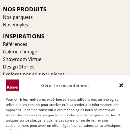
c
n
s
n
e
t
t
k
NOS PRODUITS
b
e
a
e
Nos parquets
o
r
g
d
Nos Vinyles
o
e
r
i
INSPIRATIONS
k
s
a
n
t
m
Références
Galerie d'image
Showroom Virtuel
Design Stories
Explorez nos sols par pièces
MENTIONS LÉGALES
Gérer le consentement
Conditions générales
Pour offrir les meilleures expériences, nous utilisons des technologies
Politique de cookies (UE)
telles que les cookies pour stocker et/ou accéder aux informations des
Déclaration de confidentialité (UE)
appareils. Le fait de consentir à ces technologies nous permettra de
traiter des données telles que le comportement de navigation ou les ID
Imprint
uniques sur ce site. Le fait de ne pas consentir ou de retirer son
Avertissement
consentement peut avoir un effet négatif sur certaines caractéristiques