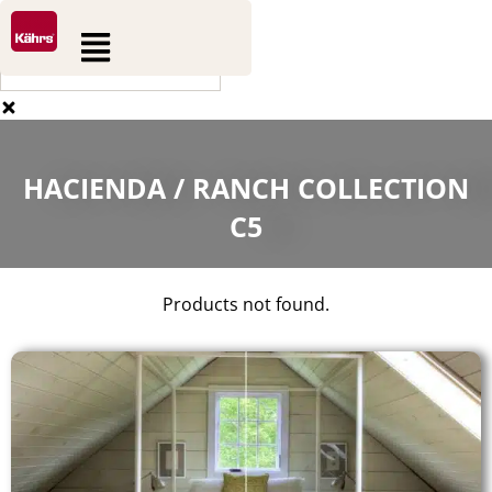
0
0
Aller
Rechercher
Panier
Flyout
au
Menu
contenu
HACIENDA / RANCH COLLECTION
C5
Products not found.