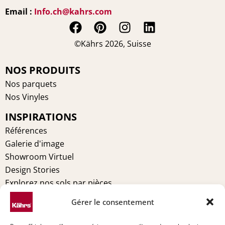
Email :
Info.ch@kahrs.com
F
P
I
L
a
i
n
i
©Kährs 2026, Suisse
c
n
s
n
e
t
t
k
NOS PRODUITS
b
e
a
e
Nos parquets
o
r
g
d
Nos Vinyles
o
e
r
i
INSPIRATIONS
k
s
a
n
t
m
Références
Galerie d'image
Showroom Virtuel
Design Stories
Explorez nos sols par pièces
MENTIONS LÉGALES
Gérer le consentement
Conditions générales