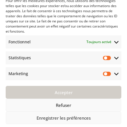
Pour offrir les meilleures expériences, nous utilisons des technologies
Politique de cookies (UE)
telles que les cookies pour stocker et/ou accéder aux informations des
Déclaration de confidentialité (UE)
appareils. Le fait de consentir à ces technologies nous permettra de
traiter des données telles que le comportement de navigation ou les ID
Imprint
uniques sur ce site. Le fait de ne pas consentir ou de retirer son
Avertissement
consentement peut avoir un effet négatif sur certaines caractéristiques
et fonctions.
TECHNIQUE
Fonctionnel
Toujours activé
Entretien
Installation
Statistiques
F A Q
Statist
AVANT D'ACHETER
Marketing
Market
Groupe Kährs
Kährs Switzerland
Accepter
Environnement
Certifications
Refuser
Pourquoi Kährs
Contact
Enregistrer les préférences