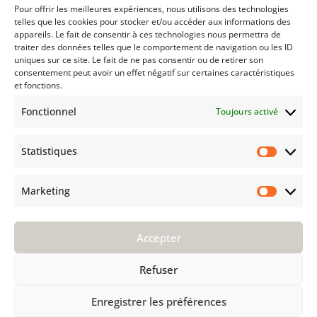
Pour offrir les meilleures expériences, nous utilisons des technologies
Politique de cookies (UE)
telles que les cookies pour stocker et/ou accéder aux informations des
Déclaration de confidentialité (UE)
appareils. Le fait de consentir à ces technologies nous permettra de
traiter des données telles que le comportement de navigation ou les ID
Imprint
uniques sur ce site. Le fait de ne pas consentir ou de retirer son
Avertissement
consentement peut avoir un effet négatif sur certaines caractéristiques
et fonctions.
TECHNIQUE
Fonctionnel
Toujours activé
Entretien
Installation
Statistiques
F A Q
Statist
AVANT D'ACHETER
Marketing
Market
Groupe Kährs
Kährs Switzerland
Accepter
Environnement
Certifications
Refuser
Pourquoi Kährs
Contact
Enregistrer les préférences