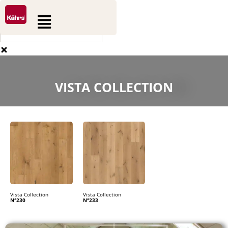
0
0
Aller
Rechercher
Panier
Flyout
au
Menu
contenu
VISTA COLLECTION
Vista Collection
Vista Collection
N°230
N°233