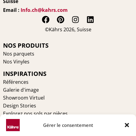
Suisse
Email :
Info.ch@kahrs.com
F
P
I
L
a
i
n
i
©Kährs 2026, Suisse
c
n
s
n
e
t
t
k
NOS PRODUITS
b
e
a
e
Nos parquets
o
r
g
d
Nos Vinyles
o
e
r
i
INSPIRATIONS
k
s
a
n
t
m
Références
Galerie d'image
Showroom Virtuel
Design Stories
Explorez nos sols par pièces
MENTIONS LÉGALES
Gérer le consentement
Conditions générales