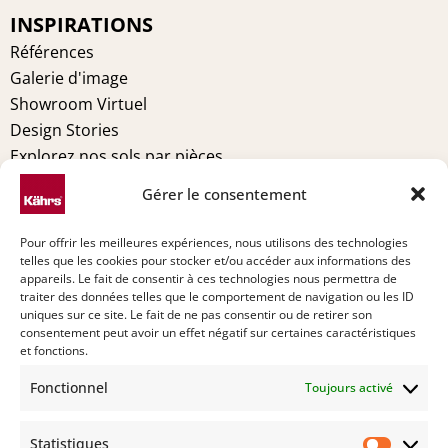
o
e
r
i
INSPIRATIONS
k
s
a
n
t
m
Références
Galerie d'image
Showroom Virtuel
Design Stories
Explorez nos sols par pièces
MENTIONS LÉGALES
Gérer le consentement
Conditions générales
Pour offrir les meilleures expériences, nous utilisons des technologies
Politique de cookies (UE)
telles que les cookies pour stocker et/ou accéder aux informations des
Déclaration de confidentialité (UE)
appareils. Le fait de consentir à ces technologies nous permettra de
traiter des données telles que le comportement de navigation ou les ID
Imprint
uniques sur ce site. Le fait de ne pas consentir ou de retirer son
Avertissement
consentement peut avoir un effet négatif sur certaines caractéristiques
et fonctions.
TECHNIQUE
Fonctionnel
Toujours activé
Entretien
Installation
Statistiques