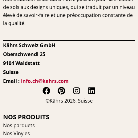
de sols aux designs uniques, qui se traduit par un niveau
élevé de savoir-faire et une préoccupation constante de
la qualité.
Kährs Schweiz GmbH
Oberschwendi 25
9104 Waldstatt
Suisse
Email :
Info.ch@kahrs.com
F
P
I
L
a
i
n
i
©Kährs 2026, Suisse
c
n
s
n
e
t
t
k
NOS PRODUITS
b
e
a
e
Nos parquets
o
r
g
d
Nos Vinyles