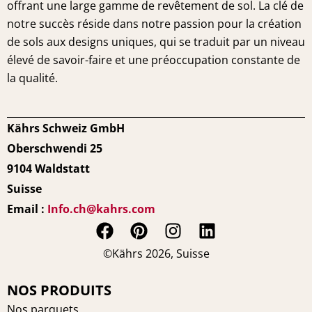
offrant une large gamme de revêtement de sol. La clé de
notre succès réside dans notre passion pour la création
de sols aux designs uniques, qui se traduit par un niveau
élevé de savoir-faire et une préoccupation constante de
la qualité.
Kährs Schweiz GmbH
Oberschwendi 25
9104 Waldstatt
Suisse
Email :
Info.ch@kahrs.com
F
P
I
L
a
i
n
i
©Kährs 2026, Suisse
c
n
s
n
e
t
t
k
NOS PRODUITS
b
e
a
e
Nos parquets