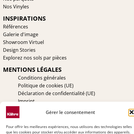
o
r
g
d
Nos Vinyles
o
e
r
i
INSPIRATIONS
k
s
a
n
t
m
Références
Galerie d'image
Showroom Virtuel
Design Stories
Explorez nos sols par pièces
MENTIONS LÉGALES
Conditions générales
Politique de cookies (UE)
Déclaration de confidentialité (UE)
Imprint
Avertissement
Gérer le consentement
TECHNIQUE
Pour offrir les meilleures expériences, nous utilisons des technologies telles
Entretien
que les cookies pour stocker et/ou accéder aux informations des appareils.