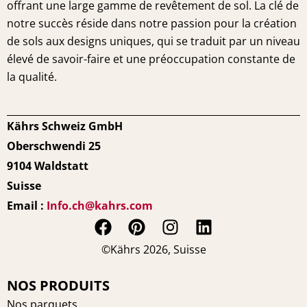
offrant une large gamme de revêtement de sol. La clé de
notre succès réside dans notre passion pour la création
de sols aux designs uniques, qui se traduit par un niveau
élevé de savoir-faire et une préoccupation constante de
la qualité.
Kährs Schweiz GmbH
Oberschwendi 25
9104 Waldstatt
Suisse
Email :
Info.ch@kahrs.com
F
P
I
L
a
i
n
i
©Kährs 2026, Suisse
c
n
s
n
e
t
t
k
NOS PRODUITS
b
e
a
e
Nos parquets