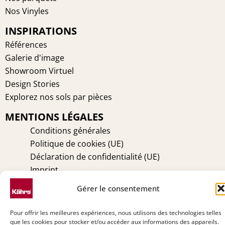
o
r
g
d
Nos Vinyles
o
e
r
i
INSPIRATIONS
k
s
a
n
t
m
Références
Galerie d'image
Showroom Virtuel
Design Stories
Explorez nos sols par pièces
MENTIONS LÉGALES
Conditions générales
Politique de cookies (UE)
Déclaration de confidentialité (UE)
Imprint
Avertissement
Gérer le consentement
TECHNIQUE
Pour offrir les meilleures expériences, nous utilisons des technologies telles
Entretien
que les cookies pour stocker et/ou accéder aux informations des appareils.