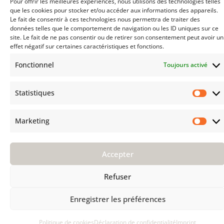
Pour offrir les meilleures expériences, nous utilisons des technologies telles
Entretien
que les cookies pour stocker et/ou accéder aux informations des appareils.
Installation
Le fait de consentir à ces technologies nous permettra de traiter des
données telles que le comportement de navigation ou les ID uniques sur ce
F A Q
site. Le fait de ne pas consentir ou de retirer son consentement peut avoir un
effet négatif sur certaines caractéristiques et fonctions.
AVANT D'ACHETER
Fonctionnel
Toujours activé
Groupe Kährs
Kährs Switzerland
Environnement
Statistiques
Stat
Certifications
Pourquoi Kährs
Marketing
Mark
Contact
Accepter
Refuser
Enregistrer les préférences
Politique de cookies
Déclaration de confidentialité
Imprint