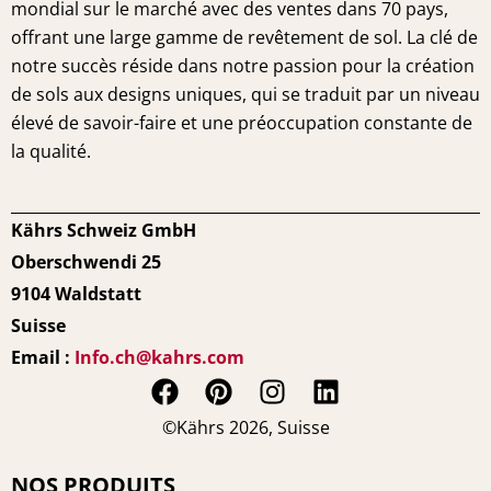
mondial sur le marché avec des ventes dans 70 pays,
offrant une large gamme de revêtement de sol. La clé de
notre succès réside dans notre passion pour la création
de sols aux designs uniques, qui se traduit par un niveau
élevé de savoir-faire et une préoccupation constante de
la qualité.
Kährs Schweiz GmbH
Oberschwendi 25
9104 Waldstatt
Suisse
Email :
Info.ch@kahrs.com
F
P
I
L
a
i
n
i
©Kährs 2026, Suisse
c
n
s
n
e
t
t
k
NOS PRODUITS