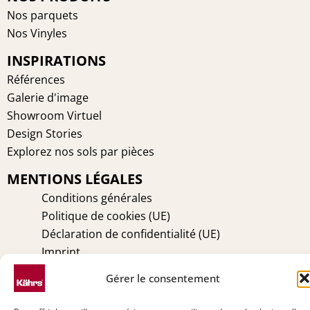
b
e
a
e
Nos parquets
o
r
g
d
Nos Vinyles
o
e
r
i
INSPIRATIONS
k
s
a
n
t
m
Références
Galerie d'image
Showroom Virtuel
Design Stories
Explorez nos sols par pièces
MENTIONS LÉGALES
Conditions générales
Politique de cookies (UE)
Déclaration de confidentialité (UE)
Imprint
Avertissement
Gérer le consentement
TECHNIQUE