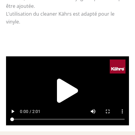
être ajoutée.
L’utilisation du cleaner Kährs est adapté pour le
vinyle.
Play
Vide