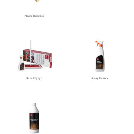
Plinthe Redwood
Kit nettoyage
Spray Cleaner