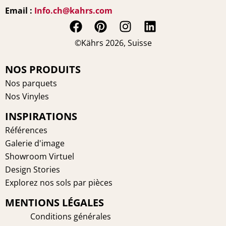
Email :
Info.ch@kahrs.com
F
P
I
L
a
i
n
i
©Kährs 2026, Suisse
c
n
s
n
e
t
t
k
NOS PRODUITS
b
e
a
e
Nos parquets
o
r
g
d
Nos Vinyles
o
e
r
i
INSPIRATIONS
k
s
a
n
t
m
Références
Galerie d'image
Showroom Virtuel
Design Stories
Explorez nos sols par pièces
MENTIONS LÉGALES
Conditions générales