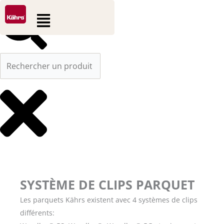
0
0
Aller
Rechercher
Panier
Flyout
au
Menu
contenu
SYSTÈME DE CLIPS PARQUET
Les parquets Kährs existent avec 4 systèmes de clips
différents: