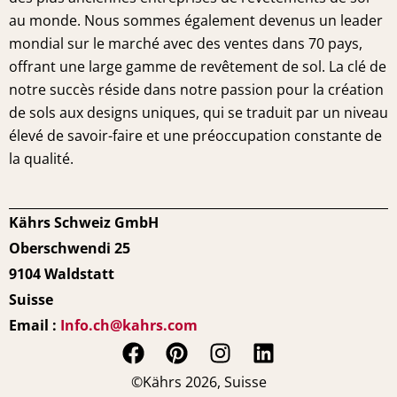
au monde. Nous sommes également devenus un leader
mondial sur le marché avec des ventes dans 70 pays,
offrant une large gamme de revêtement de sol. La clé de
notre succès réside dans notre passion pour la création
de sols aux designs uniques, qui se traduit par un niveau
élevé de savoir-faire et une préoccupation constante de
la qualité.
Kährs Schweiz GmbH
Oberschwendi 25
9104 Waldstatt
Suisse
Email :
Info.ch@kahrs.com
F
P
I
L
a
i
n
i
©Kährs 2026, Suisse