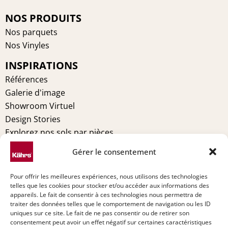
c
n
s
n
e
t
t
k
NOS PRODUITS
b
e
a
e
Nos parquets
o
r
g
d
Nos Vinyles
o
e
r
i
INSPIRATIONS
k
s
a
n
t
m
Références
Galerie d'image
Showroom Virtuel
Design Stories
Explorez nos sols par pièces
MENTIONS LÉGALES
Gérer le consentement
Conditions générales
Pour offrir les meilleures expériences, nous utilisons des technologies
Politique de cookies (UE)
telles que les cookies pour stocker et/ou accéder aux informations des
Déclaration de confidentialité (UE)
appareils. Le fait de consentir à ces technologies nous permettra de
traiter des données telles que le comportement de navigation ou les ID
Imprint
uniques sur ce site. Le fait de ne pas consentir ou de retirer son
Avertissement
consentement peut avoir un effet négatif sur certaines caractéristiques