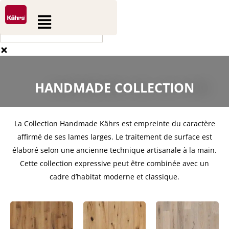
0
0
Aller
Rechercher
Panier
Flyout
au
Menu
contenu
HANDMADE COLLECTION
La Collection Handmade Kährs est empreinte du caractère
affirmé de ses lames larges. Le traitement de surface est
élaboré selon une ancienne technique artisanale à la main.
Cette collection expressive peut être combinée avec un
cadre d’habitat moderne et classique.