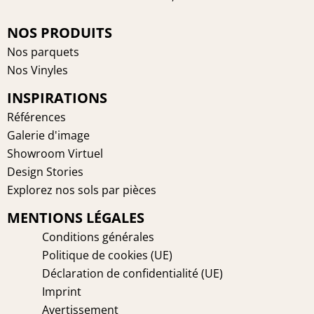
c
n
s
n
e
t
t
k
NOS PRODUITS
b
e
a
e
Nos parquets
o
r
g
d
Nos Vinyles
o
e
r
i
INSPIRATIONS
k
s
a
n
t
m
Références
Galerie d'image
Showroom Virtuel
Design Stories
Explorez nos sols par pièces
MENTIONS LÉGALES
Conditions générales
Politique de cookies (UE)
Déclaration de confidentialité (UE)
Imprint
Avertissement