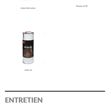
Plinthe N°B7
Huile Refresher
Satin oil
ENTRETIEN