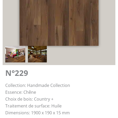
N°229
Collection: Handmade Collection
Essence: Chêne
Choix de bois: Country +
Traitement de surface: Huile
Dimensions: 1900 x 190 x 15 mm