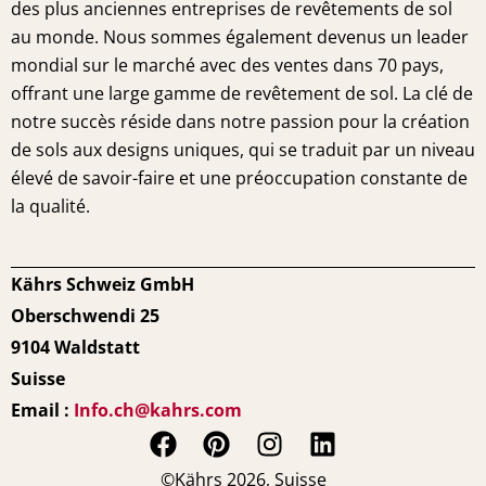
des plus anciennes entreprises de revêtements de sol
au monde. Nous sommes également devenus un leader
mondial sur le marché avec des ventes dans 70 pays,
offrant une large gamme de revêtement de sol. La clé de
notre succès réside dans notre passion pour la création
de sols aux designs uniques, qui se traduit par un niveau
élevé de savoir-faire et une préoccupation constante de
la qualité.
Kährs Schweiz GmbH
Oberschwendi 25
9104 Waldstatt
Suisse
Email :
Info.ch@kahrs.com
F
P
I
L
a
i
n
i
©Kährs 2026, Suisse