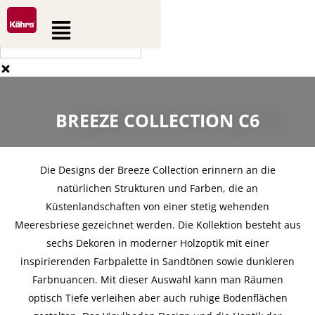
0
0
Zum
Suche
Warenkorb
Flyout
Inhalt
Menu
springen
BREEZE COLLECTION C6
Die Designs der Breeze Collection erinnern an die
natürlichen Strukturen und Farben, die an
Küstenlandschaften von einer stetig wehenden
Meeresbriese gezeichnet werden. Die Kollektion besteht aus
sechs Dekoren in moderner Holzoptik mit einer
inspirierenden Farbpalette in Sandtönen sowie dunkleren
Farbnuancen. Mit dieser Auswahl kann man Räumen
optisch Tiefe verleihen aber auch ruhige Bodenflächen