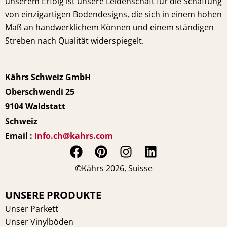
unserem Erfolg ist unsere Leidenschaft für die Schaffung
von einzigartigen Bodendesigns, die sich in einem hohen
Maß an handwerklichem Können und einem ständigen
Streben nach Qualität widerspiegelt.
Kährs Schweiz GmbH
Oberschwendi 25
9104 Waldstatt
Schweiz
Email :
Info.ch@kahrs.com
F
P
I
L
a
i
n
i
©Kährs 2026, Suisse
c
n
s
n
e
t
t
k
UNSERE PRODUKTE
b
e
a
e
Unser Parkett
o
r
g
d
Unser Vinylböden