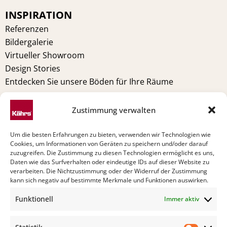
o
e
r
i
INSPIRATION
k
s
a
n
t
m
Referenzen
Bildergalerie
Virtueller Showroom
Design Stories
Entdecken Sie unsere Böden für Ihre Räume
RECHTLICHE HINWEISE
Zustimmung verwalten
Warnung
Impressum
Um die besten Erfahrungen zu bieten, verwenden wir Technologien wie
Datenschutzerklärung (EU)
Cookies, um Informationen von Geräten zu speichern und/oder darauf
zuzugreifen. Die Zustimmung zu diesen Technologien ermöglicht es uns,
Allgemeine Bedingungen
Daten wie das Surfverhalten oder eindeutige IDs auf dieser Website zu
Cookie Policy (EU)
verarbeiten. Die Nichtzustimmung oder der Widerruf der Zustimmung
kann sich negativ auf bestimmte Merkmale und Funktionen auswirken.
TECHNIK
Funktionell
Immer aktiv
Pflege
Verlegeanleitung