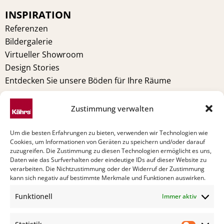
o
e
r
i
INSPIRATION
k
s
a
n
t
m
Referenzen
Bildergalerie
Virtueller Showroom
Design Stories
Entdecken Sie unsere Böden für Ihre Räume
RECHTLICHE HINWEISE
Zustimmung verwalten
Warnung
Impressum
Um die besten Erfahrungen zu bieten, verwenden wir Technologien wie
Datenschutzerklärung (EU)
Cookies, um Informationen von Geräten zu speichern und/oder darauf
zuzugreifen. Die Zustimmung zu diesen Technologien ermöglicht es uns,
Allgemeine Bedingungen
Daten wie das Surfverhalten oder eindeutige IDs auf dieser Website zu
Cookie Policy (EU)
verarbeiten. Die Nichtzustimmung oder der Widerruf der Zustimmung
kann sich negativ auf bestimmte Merkmale und Funktionen auswirken.
TECHNIK
Funktionell
Immer aktiv
Pflege
Verlegeanleitung