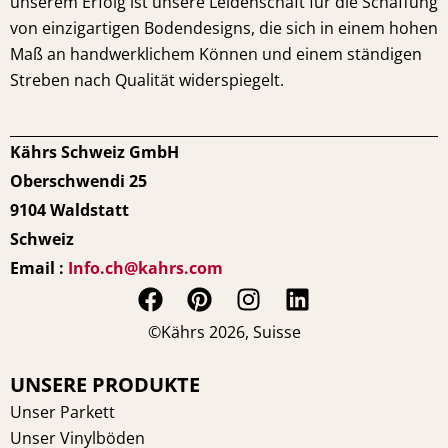
unserem Erfolg ist unsere Leidenschaft für die Schaffung
von einzigartigen Bodendesigns, die sich in einem hohen
Maß an handwerklichem Können und einem ständigen
Streben nach Qualität widerspiegelt.
Kährs Schweiz GmbH
Oberschwendi 25
9104 Waldstatt
Schweiz
Email :
Info.ch@kahrs.com
F
P
I
L
a
i
n
i
©Kährs 2026, Suisse
c
n
s
n
e
t
t
k
UNSERE PRODUKTE
b
e
a
e
Unser Parkett
o
r
g
d
Unser Vinylböden