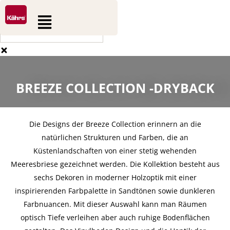
0
0
Zum
Suche
Warenkorb
Flyout
Inhalt
Menu
springen
BREEZE COLLECTION -DRYBACK
Die Designs der Breeze Collection erinnern an die
natürlichen Strukturen und Farben, die an
Küstenlandschaften von einer stetig wehenden
Meeresbriese gezeichnet werden. Die Kollektion besteht aus
sechs Dekoren in moderner Holzoptik mit einer
inspirierenden Farbpalette in Sandtönen sowie dunkleren
Farbnuancen. Mit dieser Auswahl kann man Räumen
optisch Tiefe verleihen aber auch ruhige Bodenflächen