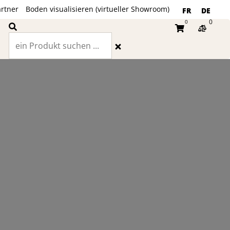
rtner
Boden visualisieren (virtueller Showroom)
FR
DE
0
0
Suche
Warenkorb