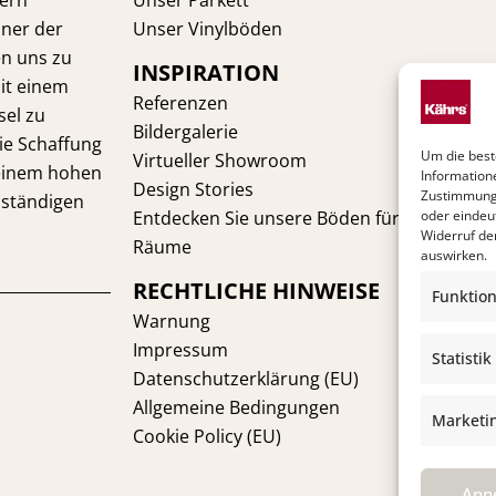
dern
Unser Parkett
iner der
Unser Vinylböden
en uns zu
INSPIRATION
it einem
Referenzen
sel zu
Bildergalerie
die Schaffung
Um die best
Virtueller Showroom
 einem hohen
Information
Design Stories
Zustimmung 
ständigen
Entdecken Sie unsere Böden für Ihre
oder eindeu
Widerruf de
Räume
auswirken.
RECHTLICHE HINWEISE
Funktion
Warnung
Impressum
Statistik
Datenschutzerklärung (EU)
Allgemeine Bedingungen
Marketi
Cookie Policy (EU)
Ann