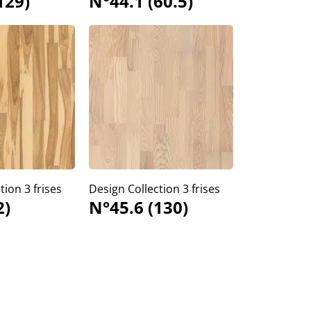
129)
N°44.1 (60.5)
tion 3 frises
Design Collection 3 frises
2)
N°45.6 (130)