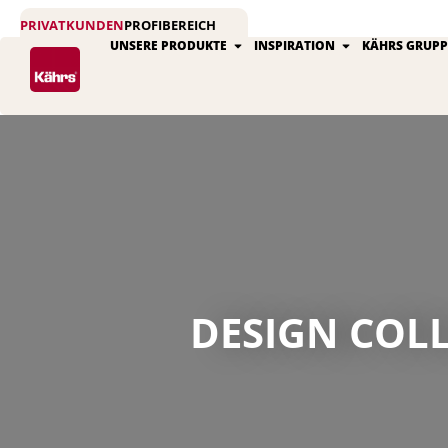
Zum
PRIVATKUNDEN
PROFIBEREICH
Inhalt
Öffne Unsere produkte
Öffne Inspirat
UNSERE PRODUKTE
INSPIRATION
KÄHRS GRUPP
springen
DESIGN COLL