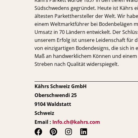
Kährs Parkett wurde 1857 in den tiefen Wäl
Südschwedens gegründet. Heute ist Kährs e
ältesten Parketthersteller der Welt. Wir hab
einem Weltmarktführer bei Bodenbelägen m
Umsatz in 70 Ländern entwickelt. Der Schlüs
unserem Erfolg ist unsere Leidenschaft für 
von einzigartigen Bodendesigns, die sich in
Maß an handwerklichem Können und einem 
Streben nach Qualität widerspiegelt.
Kährs Schweiz GmbH
Oberschwendi 25
9104 Waldstatt
Schweiz
Email :
Info.ch@kahrs.com
F
P
I
L