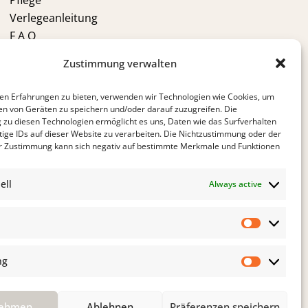
Pflege
Verlegeanleitung
F A Q
VOR DEM KAUF
Zustimmung verwalten
Kährs Gruppe
en Erfahrungen zu bieten, verwenden wir Technologien wie Cookies, um
Kährs Schweiz
en von Geräten zu speichern und/oder darauf zuzugreifen. Die
Ökologie
zu diesen Technologien ermöglicht es uns, Daten wie das Surfverhalten
tige IDs auf dieser Website zu verarbeiten. Die Nichtzustimmung oder der
Zertifikate
r Zustimmung kann sich negativ auf bestimmte Merkmale und Funktionen
Warum Kährs
Kontakt
ell
Always active
Statistik
ng
Marketin
ehmen
Ablehnen
Präferenzen speichern