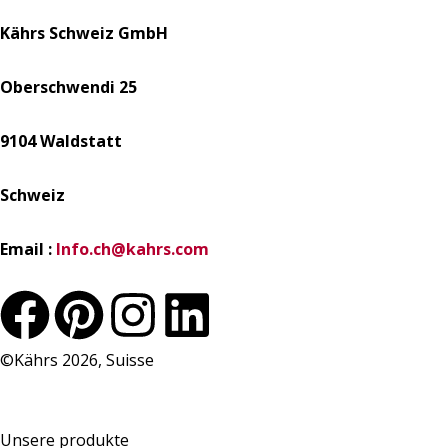
Kährs Schweiz GmbH
Oberschwendi 25
9104 Waldstatt
Schweiz
Email :
Info.ch@kahrs.com
F
P
I
L
a
i
n
i
©Kährs 2026, Suisse
c
n
s
n
Unsere produkte