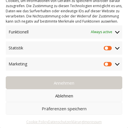
Allgemeine Bedingungen
Cookies, um Informationen von Geräten zu speichern und/oder darauf
zuzugreifen. Die Zustimmung zu diesen Technologien ermöglicht es uns,
Daten wie das Surfverhalten oder eindeutige IDs auf dieser Website zu
Cookie Policy (EU)
verarbeiten. Die Nichtzustimmung oder der Widerruf der Zustimmung
kann sich negativ auf bestimmte Merkmale und Funktionen auswirken.
Technik
Funktionell
Always active
Pflege
Verlegeanleitung
Statistik
Statisti
F A Q
Marketing
Vor dem Kauf
Market
Kährs Gruppe
Kährs Schweiz
Annehmen
Ökologie
Ablehnen
Zertifikate
Warum Kährs
Präferenzen speichern
Kontakt
Cookie Policy
Datenschutzerklärung
Impressum