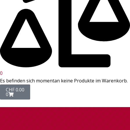
0
Warenkorb
Es befinden sich momentan keine Produkte im Warenkorb.
CHF
0.00
0