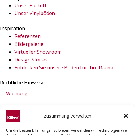
e
t
t
k
Unser Parkett
b
e
a
e
Unser Vinylböden
o
r
g
d
Inspiration
Referenzen
o
e
r
i
Bildergalerie
Virtueller Showroom
k
s
a
n
Design Stories
Entdecken Sie unsere Böden für Ihre Räume
t
m
Rechtliche Hinweise
Warnung
Impressum
Zustimmung verwalten
Datenschutzerklärung (EU)
Um die besten Erfahrungen zu bieten, verwenden wir Technologien wie