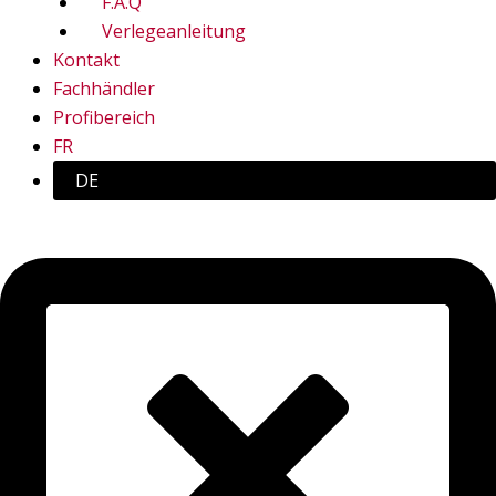
F.A.Q
Verlegeanleitung
Kontakt
Fachhändler
Profibereich
FR
DE