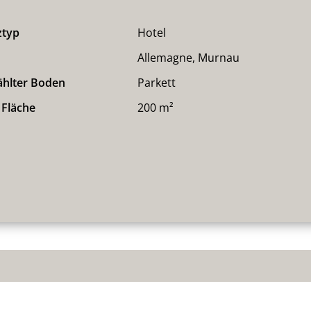
ztyp
Hotel
Allemagne, Murnau
hlter Boden
Parkett
 Fläche
200 m²