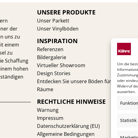
UNSERE PRODUKTE
dern
Unser Parkett
iner der
Unser Vinylböden
en uns zu
INSPIRATION
it einem
Referenzen
sel zu
Bildergalerie
die Schaffung
Um die best
Virtueller Showroom
 einem hohen
Information
Design Stories
Zustimmung 
ständigen
Entdecken Sie unsere Böden für Ihre
oder eindeu
Widerruf de
Räume
auswirken.
RECHTLICHE HINWEISE
Funktion
Warnung
Impressum
Statistik
Datenschutzerklärung (EU)
Allgemeine Bedingungen
Marketi