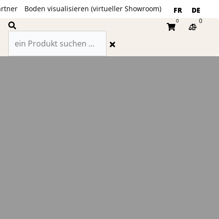
rtner
Boden visualisieren (virtueller Showroom)
FR
DE
0
0
Suche
Warenkorb