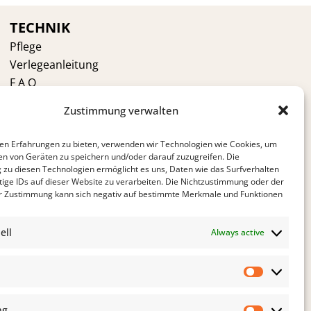
TECHNIK
Pflege
Verlegeanleitung
F A Q
VOR DEM KAUF
Zustimmung verwalten
Kährs Gruppe
en Erfahrungen zu bieten, verwenden wir Technologien wie Cookies, um
Kährs Schweiz
en von Geräten zu speichern und/oder darauf zuzugreifen. Die
Ökologie
zu diesen Technologien ermöglicht es uns, Daten wie das Surfverhalten
tige IDs auf dieser Website zu verarbeiten. Die Nichtzustimmung oder der
Zertifikate
r Zustimmung kann sich negativ auf bestimmte Merkmale und Funktionen
Warum Kährs
Kontakt
ell
Always active
Statistik
ng