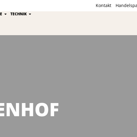
Kontakt
Handelspa
ion
Öffne Kährs Gruppe
Öffne Technik
E
TECHNIK
PENHOF