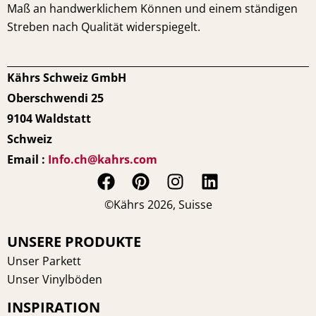
Maß an handwerklichem Können und einem ständigen
Streben nach Qualität widerspiegelt.
Kährs Schweiz GmbH
Oberschwendi 25
9104 Waldstatt
Schweiz
Email :
Info.ch@kahrs.com
F
P
I
L
a
i
n
i
©Kährs 2026, Suisse
c
n
s
n
e
t
t
k
UNSERE PRODUKTE
b
e
a
e
Unser Parkett
o
r
g
d
Unser Vinylböden
o
e
r
i
INSPIRATION
k
s
a
n