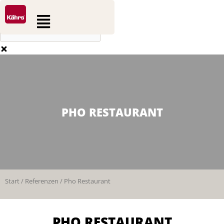
0
0
Zum
Suche
Warenkorb
Flyout
Inhalt
Menu
springen
PHO RESTAURANT
Start
/
Referenzen
/ Pho Restaurant
PHO RESTAURANT