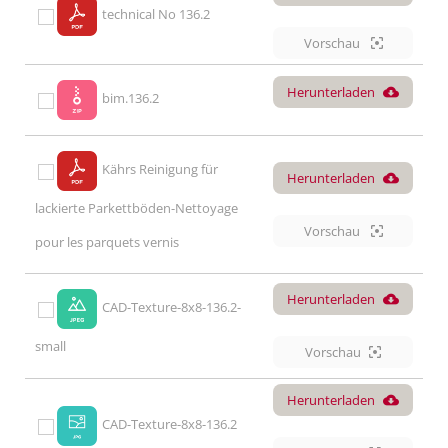
technical No 136.2
Vorschau
Herunterladen
bim.136.2
Kährs Reinigung für
Herunterladen
lackierte Parkettböden-Nettoyage
Vorschau
pour les parquets vernis
Herunterladen
CAD-Texture-8x8-136.2-
small
Vorschau
Herunterladen
CAD-Texture-8x8-136.2