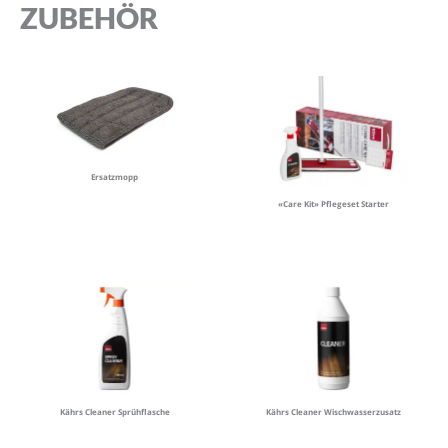
ZUBEHÖR
Ersatzmopp
«Care Kit» Pflegeset Starter
Kährs Cleaner Sprühflasche
Kährs Cleaner Wischwasserzusatz