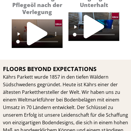
Pflegeöl nach der
Unterhalt
Pl
Verlegung
Play
Vi
Video
FLOORS BEYOND EXPECTATIONS
Kährs Parkett wurde 1857 in den tiefen Wäldern
Südschwedens gegründet. Heute ist Kährs einer der
ältesten Parketthersteller der Welt. Wir haben uns zu
einem Weltmarktführer bei Bodenbelägen mit einem
Umsatz in 70 Ländern entwickelt. Der Schlüssel zu
unserem Erfolg ist unsere Leidenschaft für die Schaffung
von einzigartigen Bodendesigns, die sich in einem hohen
Maß an handwerklichem Können und einem ständigen