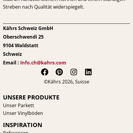
Streben nach Qualität widerspiegelt.
Kährs Schweiz GmbH
Oberschwendi 25
9104 Waldstatt
Schweiz
Email :
Info.ch@kahrs.com
F
P
I
L
a
i
n
i
©Kährs 2026, Suisse
c
n
s
n
e
t
t
k
UNSERE PRODUKTE
b
e
a
e
Unser Parkett
o
r
g
d
Unser Vinylböden
o
e
r
i
INSPIRATION
k
s
a
n