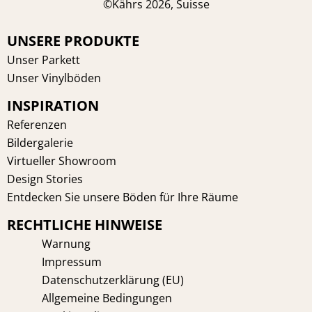
a
i
n
i
©Kährs 2026, Suisse
c
n
s
n
e
t
t
k
UNSERE PRODUKTE
b
e
a
e
Unser Parkett
o
r
g
d
Unser Vinylböden
o
e
r
i
INSPIRATION
k
s
a
n
t
m
Referenzen
Bildergalerie
Virtueller Showroom
Design Stories
Entdecken Sie unsere Böden für Ihre Räume
RECHTLICHE HINWEISE
Warnung
Impressum
Datenschutzerklärung (EU)
Allgemeine Bedingungen