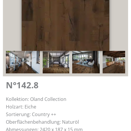
N°142.8
Kollektion: Oland Collection
Holzart: Eiche
Sortierung: Country ++
Oberflächenbehandlung: Naturöl
Abmessungen: 2420 x 187 x 15 mm