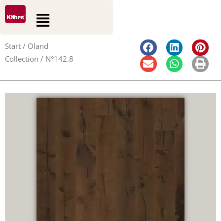
0
0
Zum
Suche
Warenkorb
Flyout
Inhalt
Menu
springen
Start
/
Oland
Collection
/ N°142.8