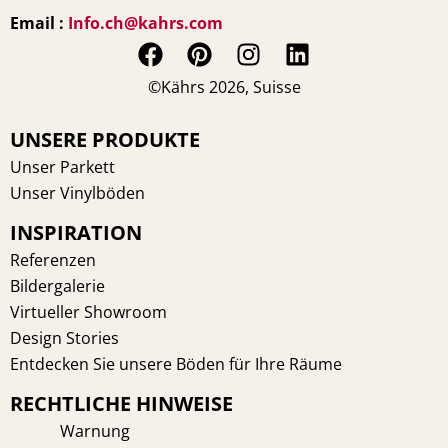
Email :
Info.ch@kahrs.com
F
P
I
L
a
i
n
i
©Kährs 2026, Suisse
c
n
s
n
e
t
t
k
UNSERE PRODUKTE
b
e
a
e
Unser Parkett
o
r
g
d
Unser Vinylböden
o
e
r
i
INSPIRATION
k
s
a
n
t
m
Referenzen
Bildergalerie
Virtueller Showroom
Design Stories
Entdecken Sie unsere Böden für Ihre Räume
RECHTLICHE HINWEISE
Warnung