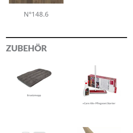
N°148.6
ZUBEHÖR
Ersatzmopp
«Care Kit» Pflegeset Starter