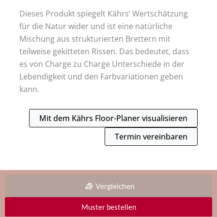
Dieses Produkt spiegelt Kährs‘ Wertschätzung
für die Natur wider und ist eine natürliche
Mischung aus strukturierten Brettern mit
teilweise gekitteten Rissen. Das bedeutet, dass
es von Charge zu Charge Unterschiede in der
Lebendigkeit und den Farbvariationen geben
kann.
Mit dem Kährs Floor-Planer visualisieren
Termin vereinbaren
Vergleichen
Muster bestellen