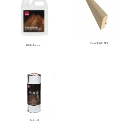
Sockelleiste N°4
Oil-Refresher
Satin oil