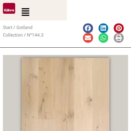
0
0
Zum
Suche
Warenkorb
Flyout
Inhalt
Menu
springen
Start
/
Gotland
Collection
/ N°144.3