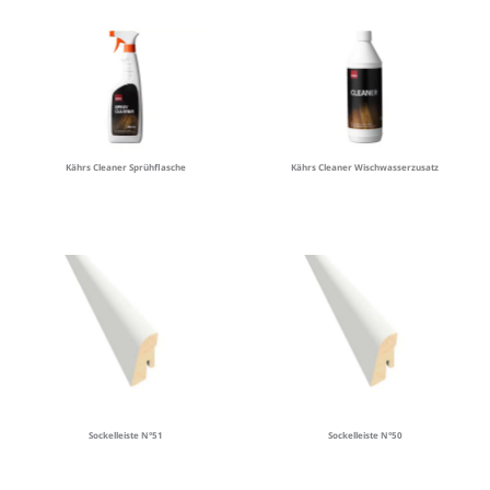
Kährs Cleaner Sprühflasche
Kährs Cleaner Wischwasserzusatz
Sockelleiste N°51
Sockelleiste N°50