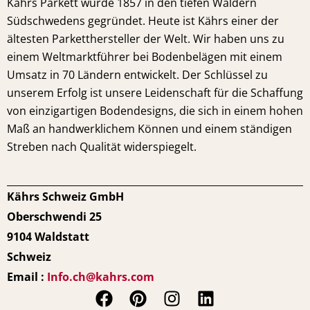
Kährs Parkett wurde 1857 in den tiefen Wäldern
Südschwedens gegründet. Heute ist Kährs einer der
ältesten Parketthersteller der Welt. Wir haben uns zu
einem Weltmarktführer bei Bodenbelägen mit einem
Umsatz in 70 Ländern entwickelt. Der Schlüssel zu
unserem Erfolg ist unsere Leidenschaft für die Schaffung
von einzigartigen Bodendesigns, die sich in einem hohen
Maß an handwerklichem Können und einem ständigen
Streben nach Qualität widerspiegelt.
Kährs Schweiz GmbH
Oberschwendi 25
9104 Waldstatt
Schweiz
Email :
Info.ch@kahrs.com
F
P
I
L