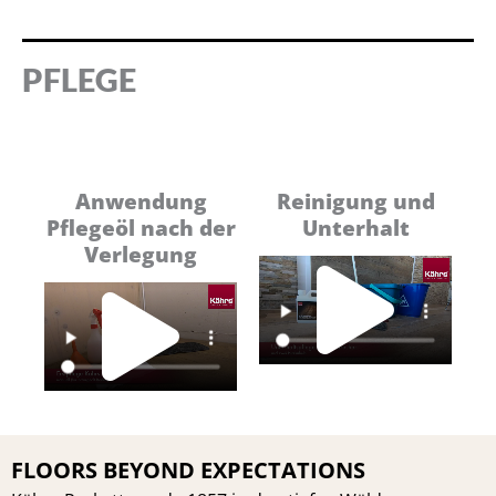
PFLEGE
Anwendung
Reinigung und
Pflegeöl nach der
Unterhalt
Pl
Verlegung
Play
Vi
Video
FLOORS BEYOND EXPECTATIONS