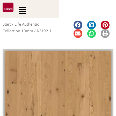
0
0
Zum
Suche
Warenkorb
Flyout
Inhalt
Menu
springen
Start
/
Life Authentic
Collection 10mm
/ N°192.1