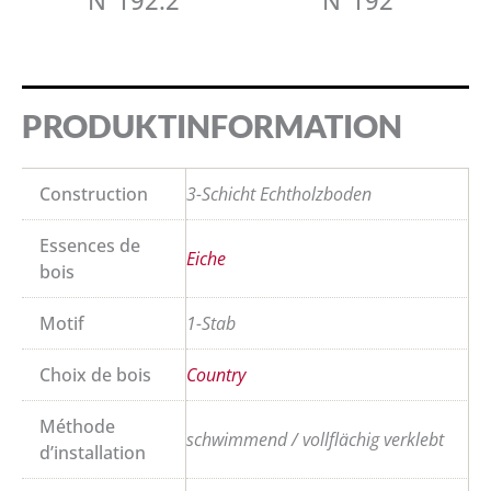
N°192.2
N°192
PRODUKTINFORMATION
Construction
3-Schicht Echtholzboden
Essences de
Eiche
bois
Motif
1-Stab
Choix de bois
Country
Méthode
schwimmend / vollflächig verklebt
d’installation