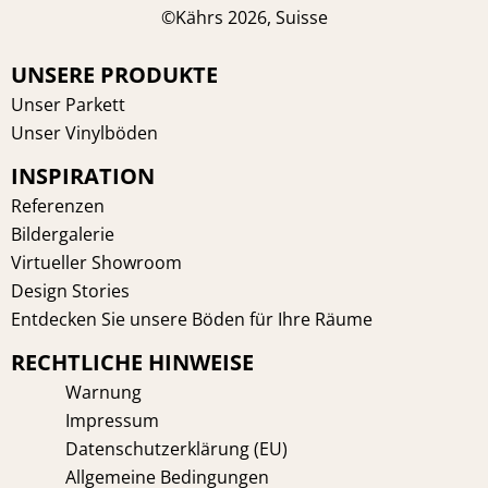
a
i
n
i
©Kährs 2026, Suisse
c
n
s
n
e
t
t
k
UNSERE PRODUKTE
b
e
a
e
Unser Parkett
o
r
g
d
Unser Vinylböden
o
e
r
i
INSPIRATION
k
s
a
n
t
m
Referenzen
Bildergalerie
Virtueller Showroom
Design Stories
Entdecken Sie unsere Böden für Ihre Räume
RECHTLICHE HINWEISE
Warnung
Impressum
Datenschutzerklärung (EU)
Allgemeine Bedingungen