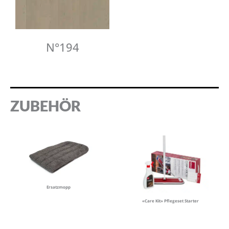
N°194
ZUBEHÖR
Ersatzmopp
«Care Kit» Pflegeset Starter