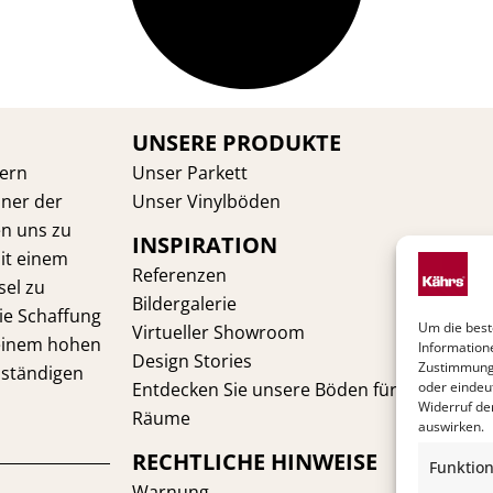
UNSERE PRODUKTE
dern
Unser Parkett
iner der
Unser Vinylböden
en uns zu
INSPIRATION
it einem
Referenzen
sel zu
Bildergalerie
die Schaffung
Um die best
Virtueller Showroom
 einem hohen
Information
Design Stories
Zustimmung 
ständigen
Entdecken Sie unsere Böden für Ihre
oder eindeu
Widerruf de
Räume
auswirken.
RECHTLICHE HINWEISE
Funktion
Warnung