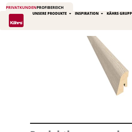
Zum
PRIVATKUNDEN
PROFIBEREICH
Inhalt
Öffne Unsere produkte
Öffne Inspirat
UNSERE PRODUKTE
INSPIRATION
KÄHRS GRUPP
springen