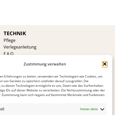
TECHNIK
Pflege
Verlegeanleitung
F A Q
VOR DEM KAUF
Zustimmung verwalten
Kährs Gruppe
en Erfahrungen zu bieten, verwenden wir Technologien wie Cookies, um
Kährs Schweiz
en von Geräten zu speichern und/oder darauf zuzugreifen. Die
Ökologie
zu diesen Technologien ermöglicht es uns, Daten wie das Surfverhalten
tige IDs auf dieser Website zu verarbeiten. Die Nichtzustimmung oder der
Zertifikate
r Zustimmung kann sich negativ auf bestimmte Merkmale und Funktionen
Warum Kährs
Kontakt
ell
Immer aktiv