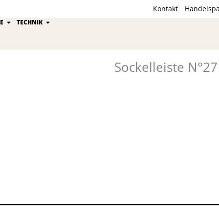
Kontakt
Handelspa
ion
Öffne Kährs Gruppe
Öffne Technik
E
TECHNIK
Sockelleiste N°27