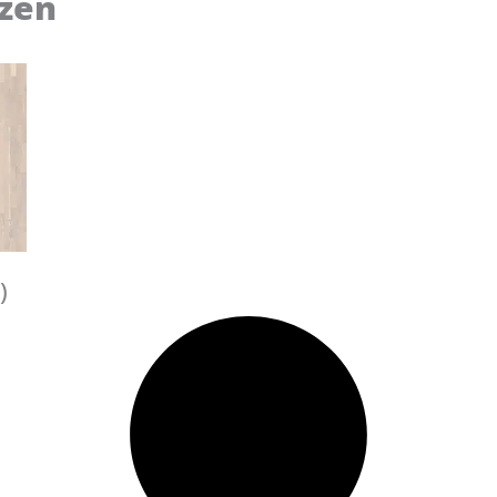
zen
)