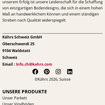
unserem Erfolg ist unsere Leidenschaft für die Schaffung
von einzigartigen Bodendesigns, die sich in einem hohen
Maß an handwerklichem Können und einem ständigen
Streben nach Qualität widerspiegelt.
Kährs Schweiz GmbH
Oberschwendi 25
9104 Waldstatt
Schweiz
Email :
Info.ch@kahrs.com
F
P
I
L
a
i
n
i
©Kährs 2026, Suisse
c
n
s
n
e
t
t
k
UNSERE PRODUKTE
b
e
a
e
Unser Parkett
o
r
g
d
Unser Vinylböden