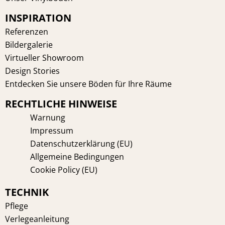
o
e
r
i
INSPIRATION
k
s
a
n
t
m
Referenzen
Bildergalerie
Virtueller Showroom
Design Stories
Entdecken Sie unsere Böden für Ihre Räume
RECHTLICHE HINWEISE
Warnung
Impressum
Datenschutzerklärung (EU)
Allgemeine Bedingungen
Cookie Policy (EU)
TECHNIK
Pflege
Verlegeanleitung