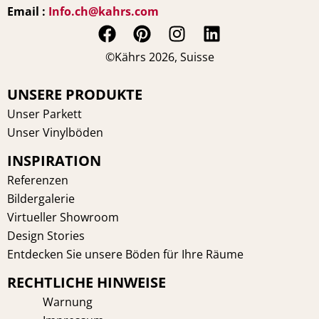
Email :
Info.ch@kahrs.com
F
P
I
L
a
i
n
i
©Kährs 2026, Suisse
c
n
s
n
e
t
t
k
UNSERE PRODUKTE
b
e
a
e
Unser Parkett
o
r
g
d
Unser Vinylböden
o
e
r
i
INSPIRATION
k
s
a
n
t
m
Referenzen
Bildergalerie
Virtueller Showroom
Design Stories
Entdecken Sie unsere Böden für Ihre Räume
RECHTLICHE HINWEISE
Warnung