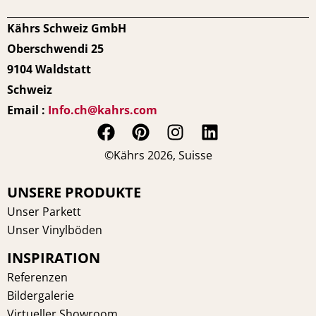
Kährs Schweiz GmbH
Oberschwendi 25
9104 Waldstatt
Schweiz
Email :
Info.ch@kahrs.com
F
P
I
L
a
i
n
i
©Kährs 2026, Suisse
c
n
s
n
e
t
t
k
UNSERE PRODUKTE
b
e
a
e
Unser Parkett
o
r
g
d
Unser Vinylböden
o
e
r
i
INSPIRATION
k
s
a
n
t
m
Referenzen
Bildergalerie
Virtueller Showroom