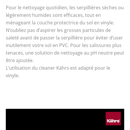
Pour le nettoyage quotidien, les serpillières sèches ou
légèrement humides sont efficaces, tout en
ménageant la couche protectrice du sol en vinyle.
N’oubliez pas d’aspirer les grosses particules de
saleté avant de passer la serpillière pour éviter d’user
inutilement votre sol en PVC. Pour les salissures plus
tenaces, une solution de nettoyage au pH neutre peut
être ajoutée.
L’utilisation du cleaner Kährs est adapté pour le
vinyle.
Play