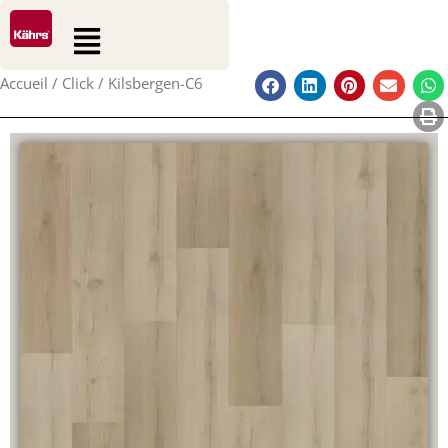
0
0
Aller
Rechercher
Panier
Flyout
au
Menu
contenu
Accueil
/
Click
/ Kilsbergen-C6