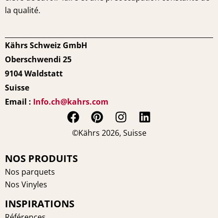
la qualité.
Kährs Schweiz GmbH
Oberschwendi 25
9104 Waldstatt
Suisse
Email :
Info.ch@kahrs.com
F
P
I
L
a
i
n
i
©Kährs 2026, Suisse
c
n
s
n
e
t
t
k
NOS PRODUITS
b
e
a
e
Nos parquets
o
r
g
d
Nos Vinyles
o
e
r
i
INSPIRATIONS
k
s
a
n
Références