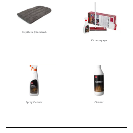
Serpillière (standard)
Kit nettoyage
Spray Cleaner
Cleaner