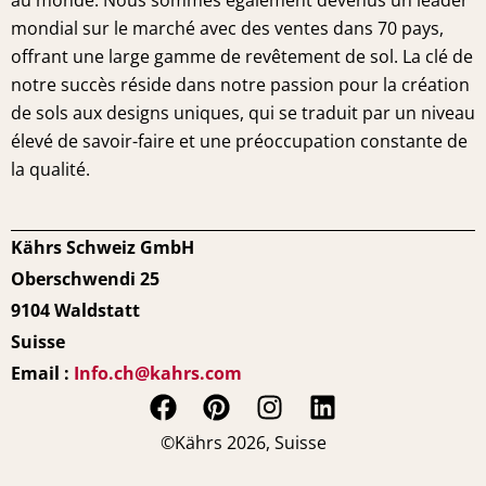
au monde. Nous sommes également devenus un leader
mondial sur le marché avec des ventes dans 70 pays,
offrant une large gamme de revêtement de sol. La clé de
notre succès réside dans notre passion pour la création
de sols aux designs uniques, qui se traduit par un niveau
élevé de savoir-faire et une préoccupation constante de
la qualité.
Kährs Schweiz GmbH
Oberschwendi 25
9104 Waldstatt
Suisse
Email :
Info.ch@kahrs.com
F
P
I
L
a
i
n
i
©Kährs 2026, Suisse
c
n
s
n