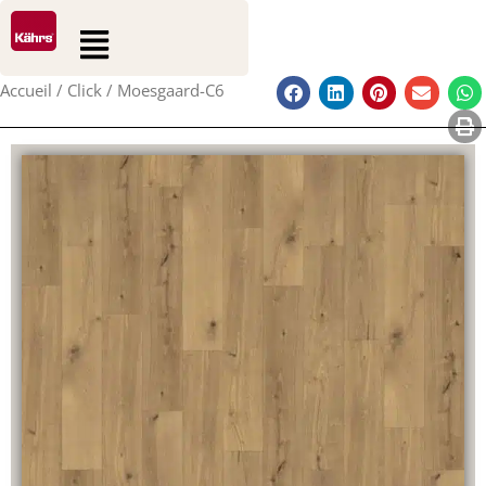
0
0
Aller
Rechercher
Panier
Flyout
au
Menu
contenu
Accueil
/
Click
/ Moesgaard-C6