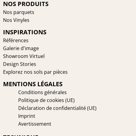
e
t
t
k
NOS PRODUITS
b
e
a
e
Nos parquets
o
r
g
d
Nos Vinyles
o
e
r
i
INSPIRATIONS
k
s
a
n
t
m
Références
Galerie d'image
Showroom Virtuel
Design Stories
Explorez nos sols par pièces
MENTIONS LÉGALES
Conditions générales
Politique de cookies (UE)
Déclaration de confidentialité (UE)
Imprint
Avertissement