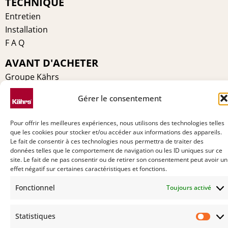
TECHNIQUE
Entretien
Installation
F A Q
AVANT D'ACHETER
Groupe Kährs
Kährs Switzerland
Gérer le consentement
Environnement
Certifications
Pour offrir les meilleures expériences, nous utilisons des technologies telles
Pourquoi Kährs
que les cookies pour stocker et/ou accéder aux informations des appareils.
Le fait de consentir à ces technologies nous permettra de traiter des
Contact
données telles que le comportement de navigation ou les ID uniques sur ce
site. Le fait de ne pas consentir ou de retirer son consentement peut avoir un
effet négatif sur certaines caractéristiques et fonctions.
Fonctionnel
Toujours activé
Statistiques
Stat