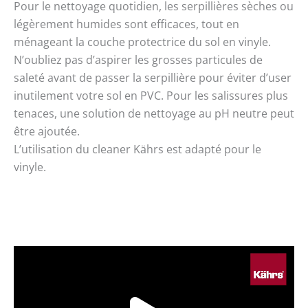
Pour le nettoyage quotidien, les serpillières sèches ou
légèrement humides sont efficaces, tout en
ménageant la couche protectrice du sol en vinyle.
N’oubliez pas d’aspirer les grosses particules de
saleté avant de passer la serpillière pour éviter d’user
inutilement votre sol en PVC. Pour les salissures plus
tenaces, une solution de nettoyage au pH neutre peut
être ajoutée.
L’utilisation du cleaner Kährs est adapté pour le
vinyle.
Play