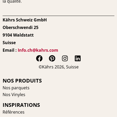
la qualité.
Kährs Schweiz GmbH
Oberschwendi 25
9104 Waldstatt
Suisse
Email :
Info.ch@kahrs.com
F
P
I
L
a
i
n
i
©Kährs 2026, Suisse
c
n
s
n
e
t
t
k
NOS PRODUITS
b
e
a
e
Nos parquets
o
r
g
d
Nos Vinyles
o
e
r
i
INSPIRATIONS
k
s
a
n
t
m
Références