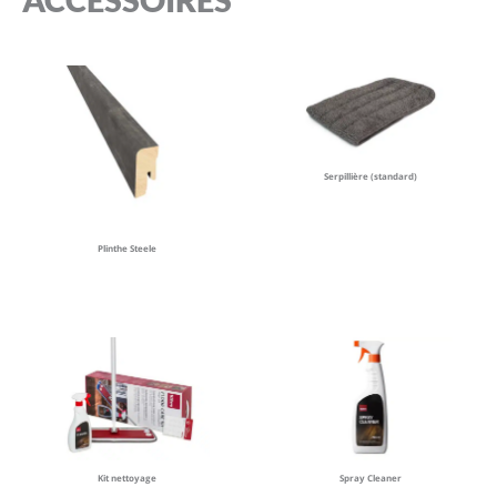
Serpillière (standard)
Plinthe Steele
Kit nettoyage
Spray Cleaner