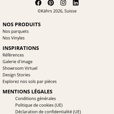
F
P
I
L
a
i
n
i
©Kährs 2026, Suisse
c
n
s
n
e
t
t
k
NOS PRODUITS
b
e
a
e
Nos parquets
o
r
g
d
Nos Vinyles
o
e
r
i
INSPIRATIONS
k
s
a
n
t
m
Références
Galerie d'image
Showroom Virtuel
Design Stories
Explorez nos sols par pièces
MENTIONS LÉGALES
Conditions générales
Politique de cookies (UE)
Déclaration de confidentialité (UE)