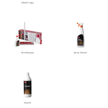
Plinthe Taiga
Kit nettoyage
Spray Cleaner
Cleaner