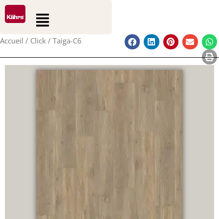
0
0
Aller
Rechercher
Panier
Flyout
au
Menu
contenu
Accueil
/
Click
/ Taiga-C6