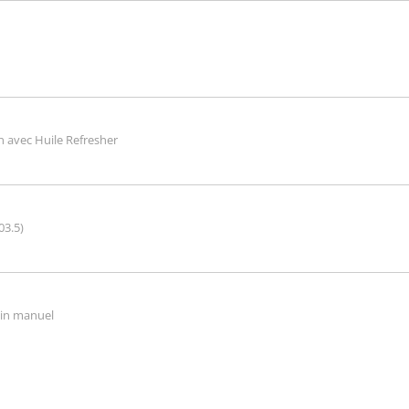
n avec Huile Refresher
03.5)
tin manuel