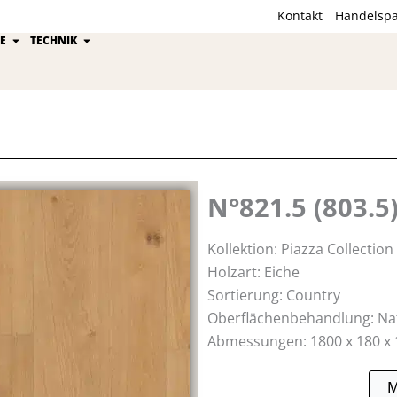
Kontakt
Handelspa
ion
Öffne Kährs Gruppe
Öffne Technik
E
TECHNIK
N°821.5 (803.5
Kollektion: Piazza Collecti
Holzart: Eiche
Sortierung: Country
Oberflächenbehandlung: Na
Abmessungen: 1800 x 180 x
M