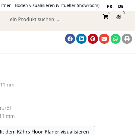
rtner
Boden visualisieren (virtueller Showroom)
FR
DE
0
0
Suche
Warenkorb
)
on 11mm
turöl
 11 mm
it dem Kährs Floor-Planer visualisieren